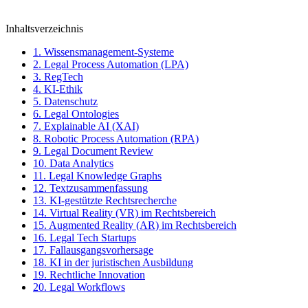
Inhaltsverzeichnis
1. Wissensmanagement-Systeme
2. Legal Process Automation (LPA)
3. RegTech
4. KI-Ethik
5. Datenschutz
6. Legal Ontologies
7. Explainable AI (XAI)
8. Robotic Process Automation (RPA)
9. Legal Document Review
10. Data Analytics
11. Legal Knowledge Graphs
12. Textzusammenfassung
13. KI-gestützte Rechtsrecherche
14. Virtual Reality (VR) im Rechtsbereich
15. Augmented Reality (AR) im Rechtsbereich
16. Legal Tech Startups
17. Fallausgangsvorhersage
18. KI in der juristischen Ausbildung
19. Rechtliche Innovation
20. Legal Workflows