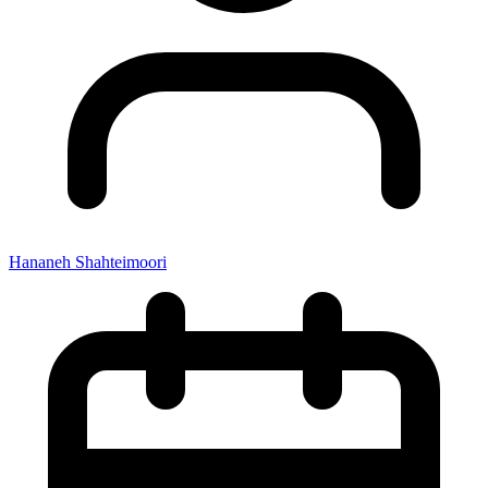
Hananeh Shahteimoori