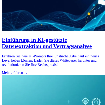
Einführung in KI-gestützte
Datenextraktion und Vertragsanalyse
Erfahren Sie, wie KI-Prompts Ihre juristische Arbeit auf ein neues
Level heben können. Laden Sie dieses Whitepaper herunter und
revolutionieren Sie Ihre Rechtspraxis!
Mehr erfahren →